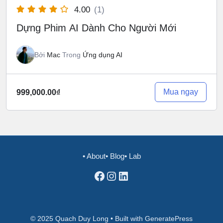
4.00
(1)
Dựng Phim AI Dành Cho Người Mới
Bởi
Mac
Trong
Ứng dụng AI
Mua ngay
999,000.00₫
• About
• Blog
• Lab
Facebook
Instagram
LinkedIn
© 2025 Quach Duy Long • Built with GeneratePress