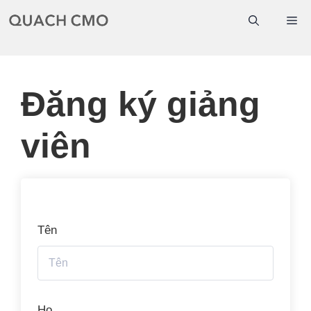
Chuyển
Me
đến
nội
dung
Đăng ký giảng
viên
Tên
Họ