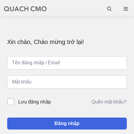
Chuyển
Me
đến
nội
dung
Xin chào, Chào mừng trở lại!
Quên mật khẩu?
Lưu đăng nhập
Đăng nhập