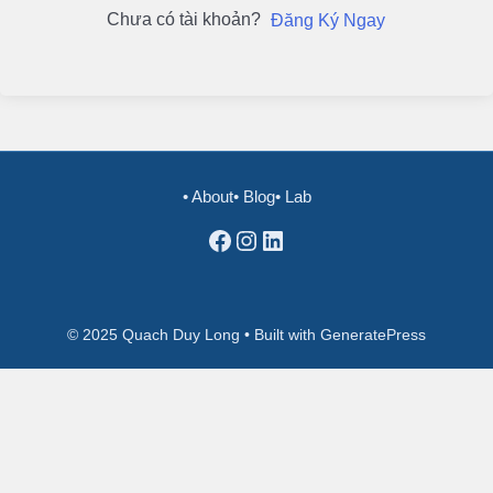
Chưa có tài khoản?
Đăng Ký Ngay
• About
• Blog
• Lab
Facebook
Instagram
LinkedIn
© 2025 Quach Duy Long • Built with GeneratePress