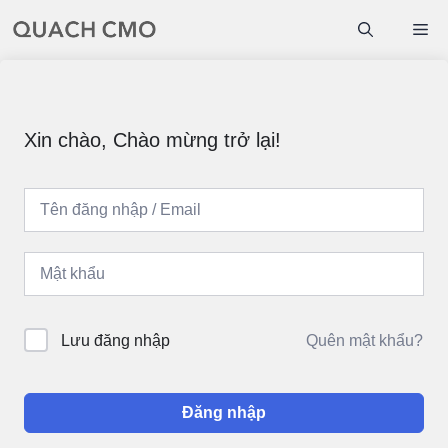
Chuyển
Me
đến
nội
dung
Xin chào, Chào mừng trở lại!
Quên mật khẩu?
Lưu đăng nhập
Đăng nhập