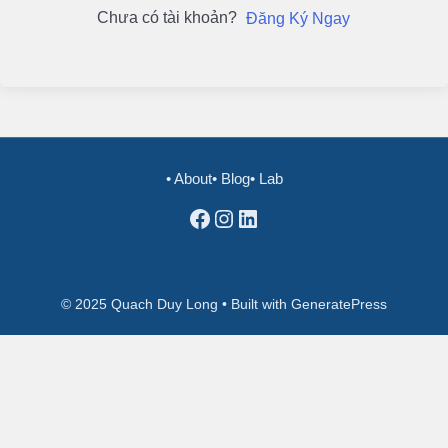
Chưa có tài khoản?
Đăng Ký Ngay
• About
• Blog
• Lab
Facebook
Instagram
LinkedIn
© 2025 Quach Duy Long • Built with GeneratePress