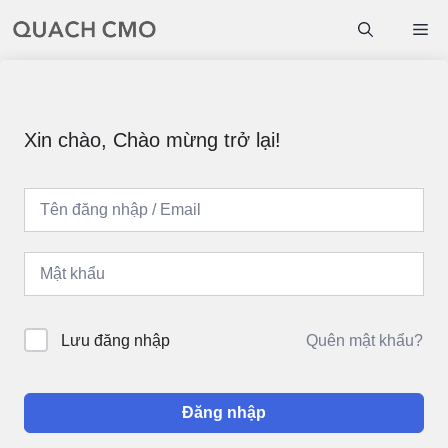
Chuyển
Me
đến
nội
dung
Xin chào, Chào mừng trở lại!
Quên mật khẩu?
Lưu đăng nhập
Đăng nhập