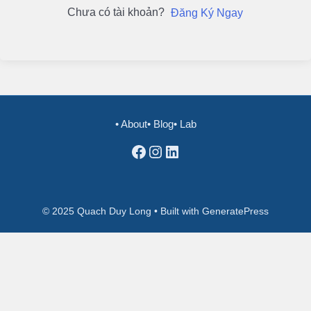
Chưa có tài khoản?
Đăng Ký Ngay
• About
• Blog
• Lab
Facebook
Instagram
LinkedIn
© 2025 Quach Duy Long • Built with GeneratePress