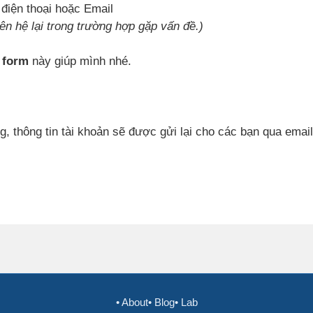
điện thoại hoặc Email
iên hệ lại trong trường hợp gặp vấn đề.)
 form
này giúp mình nhé.
g, thông tin tài khoản sẽ được gửi lại cho các bạn qua emai
• About
• Blog
• Lab