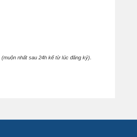
l
(muộn nhất sau 24h kể từ lúc đăng ký)
.