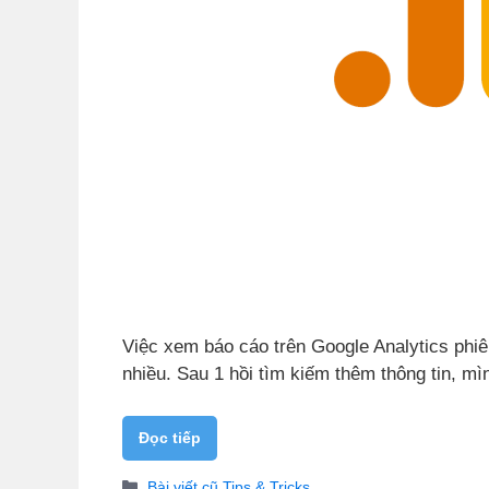
Việc xem báo cáo trên Google Analytics phiê
nhiều. Sau 1 hồi tìm kiếm thêm thông tin, mì
Đọc tiếp
Danh
Bài viết cũ
,
Tips & Tricks