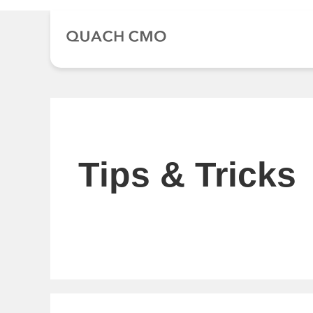
Chuyển
đến
nội
dung
Tips & Tricks