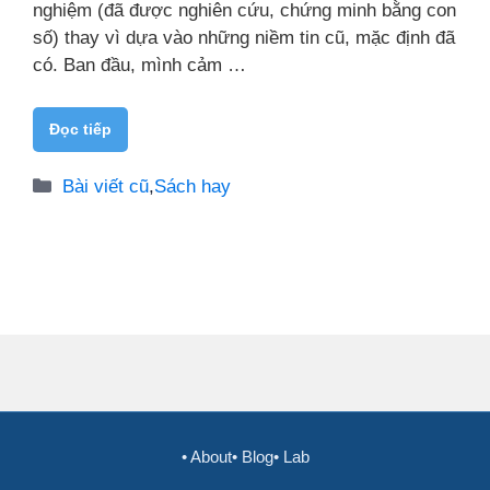
nghiệm (đã được nghiên cứu, chứng minh bằng con
số) thay vì dựa vào những niềm tin cũ, mặc định đã
có. Ban đầu, mình cảm …
Đọc tiếp
Danh
Bài viết cũ
,
Sách hay
mục
• About
• Blog
• Lab