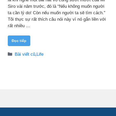
Siro vài năm trước, đó là “Nếu không muốn người
ta cần lý do! Còn nếu muốn người ta sẽ tìm cách.”
Tôi thực sự rất thích câu nói này vì nó gắn liền với
rất nhiều …
Đọc tiếp
Danh
Bài viết cũ
,
Life
mục