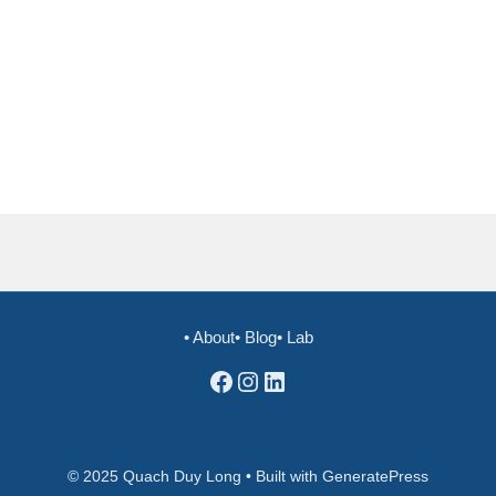
• About
• Blog
• Lab
Facebook
Instagram
LinkedIn
© 2025 Quach Duy Long • Built with GeneratePress