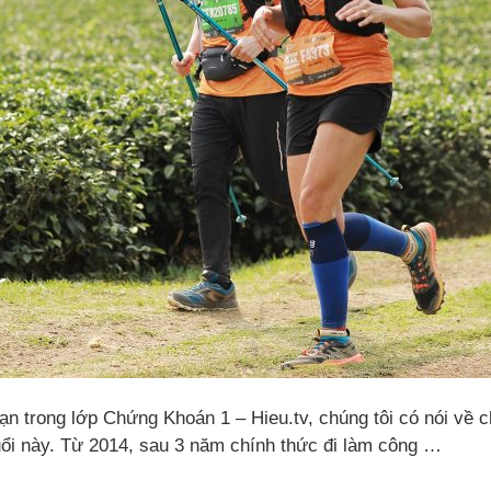
ạn trong lớp Chứng Khoán 1 – Hieu.tv, chúng tôi có nói về ch
uổi này. Từ 2014, sau 3 năm chính thức đi làm công …