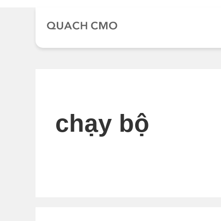
Chuyển
đến
nội
dung
chạy bộ