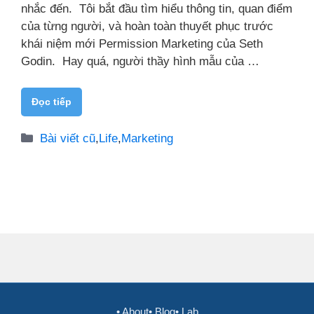
nhắc đến. Tôi bắt đầu tìm hiểu thông tin, quan điểm
của từng người, và hoàn toàn thuyết phục trước
khái niệm mới Permission Marketing của Seth
Godin. Hay quá, người thầy hình mẫu của …
Đọc tiếp
Danh
Bài viết cũ
,
Life
,
Marketing
mục
• About
• Blog
• Lab