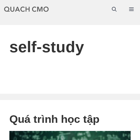
Chuyển
Me
đến
nội
dung
self-study
Quá trình học tập