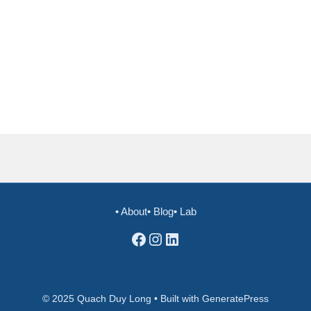
• About
• Blog
• Lab
Facebook
Instagram
LinkedIn
© 2025 Quach Duy Long • Built with GeneratePress