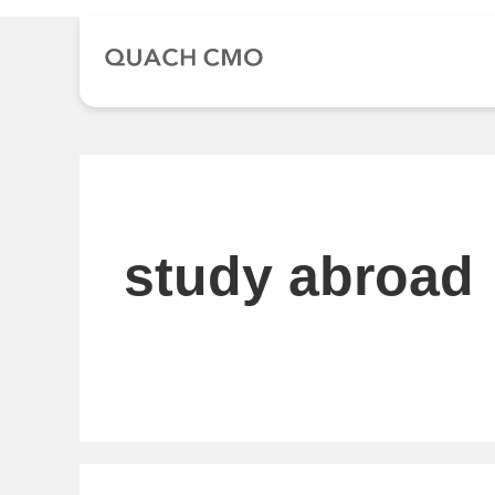
Chuyển
đến
nội
dung
study abroad