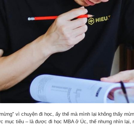
ừng” vì chuyện đi học, ấy thế mà mình lại không thấy mừng
ợc mục tiêu – là được đi học MBA ở Úc, thế nhưng nhìn lại,