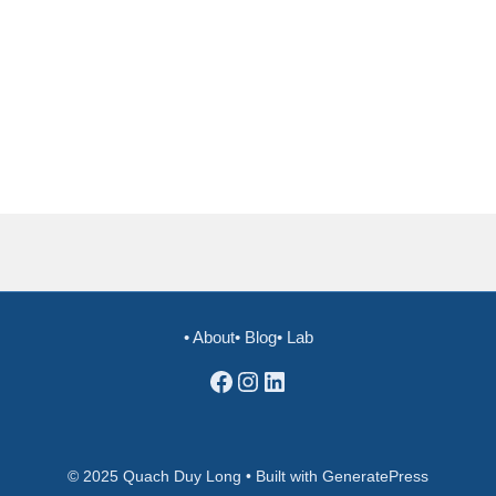
• About
• Blog
• Lab
Facebook
Instagram
LinkedIn
© 2025 Quach Duy Long • Built with GeneratePress