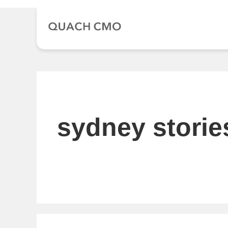
Chuyển
đến
nội
dung
sydney storie