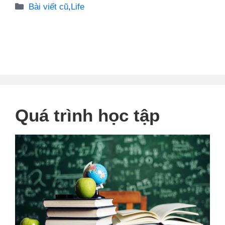
Danh
Bài viết cũ
,
Life
mục
Quá trình học tập