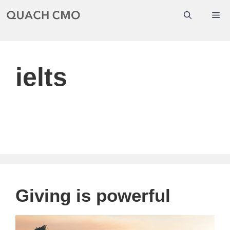
Chuyển
Me
đến
nội
dung
ielts
Giving is powerful