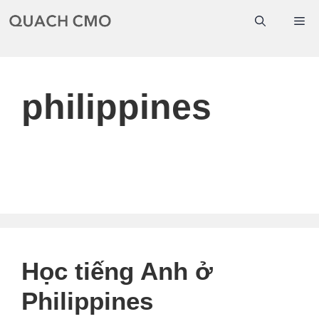
Chuyển
Me
đến
nội
dung
philippines
Học tiếng Anh ở
Philippines