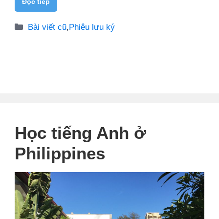
Đọc tiếp
Danh
Bài viết cũ
,
Phiêu lưu ký
mục
Học tiếng Anh ở
Philippines