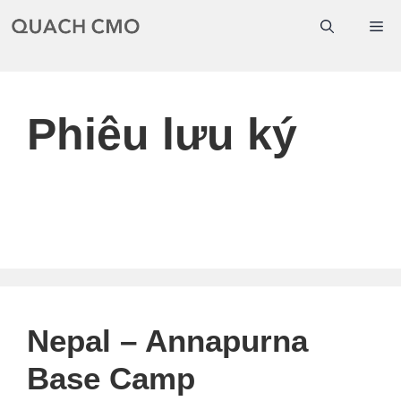
Chuyển
Me
đến
nội
dung
Phiêu lưu ký
Nepal – Annapurna
Base Camp