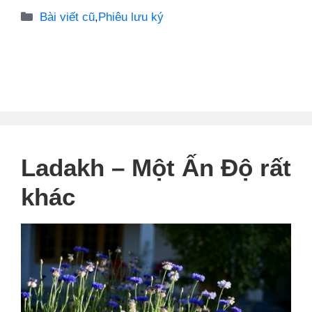
Danh
Bài viết cũ
,
Phiêu lưu ký
mục
Ladakh – Một Ấn Độ rất
khác