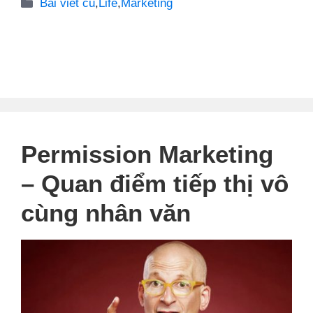
Danh
Bài viết cũ
,
Life
,
Marketing
mục
Permission Marketing
– Quan điểm tiếp thị vô
cùng nhân văn