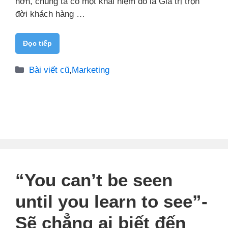
hơn, chúng ta có một khái niệm đó là Giá trị trọn
đời khách hàng …
Đọc tiếp
Danh
Bài viết cũ
,
Marketing
mục
“You can’t be seen
until you learn to see”-
Sẽ chẳng ai biết đến