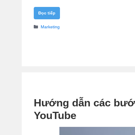
Đọc tiếp
Danh
Marketing
mục
Hướng dẫn các bước
YouTube