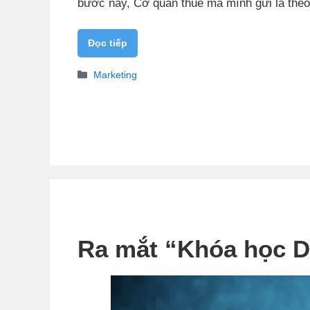
bước này, Cơ quan thuế mà mình gửi là theo
Đọc tiếp
Danh
Marketing
mục
Ra mắt “Khóa học 