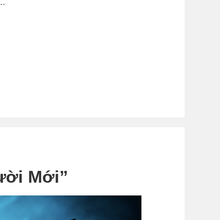
 …
ười Mới”