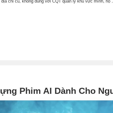
 địa chỉ cũ, không đúng với CQT quản lý khu vực mình, họ
Dựng Phim AI Dành Cho Ng