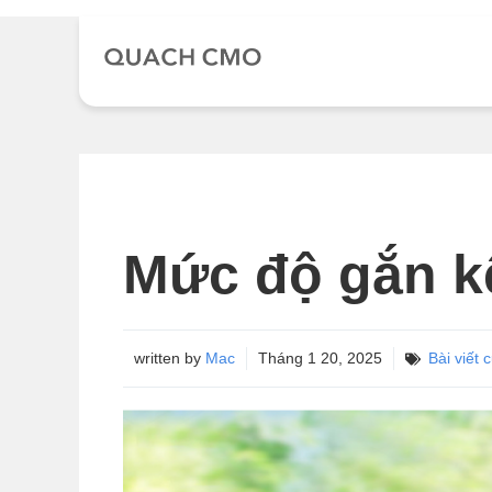
Chuyển
đến
nội
dung
Mức độ gắn k
written by
Mac
Tháng 1 20, 2025
Bài viết 