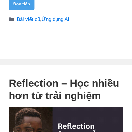
Đọc tiếp
Danh
Bài viết cũ
,
Ứng dụng AI
mục
Reflection – Học nhiều
hơn từ trải nghiệm