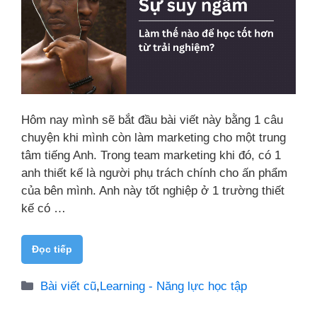
Hôm nay mình sẽ bắt đầu bài viết này bằng 1 câu
chuyện khi mình còn làm marketing cho một trung
tâm tiếng Anh. Trong team marketing khi đó, có 1
anh thiết kế là người phụ trách chính cho ấn phẩm
của bên mình. Anh này tốt nghiệp ở 1 trường thiết
kế có …
Đọc tiếp
Danh
Bài viết cũ
,
Learning - Năng lực học tập
mục