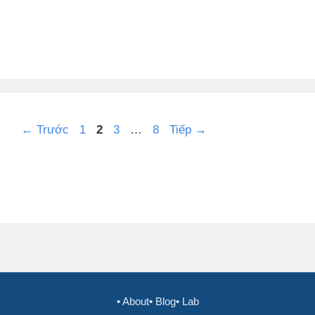
Trang
Trang
Trang
Trang
←
Trước
1
2
3
…
8
Tiếp
→
• About
• Blog
• Lab