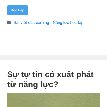
Đọc tiếp
Danh
Bài viết cũ
,
Learning - Năng lực học tập
mục
Sự tự tin có xuất phát
từ năng lực?