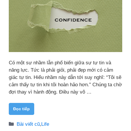
Có một sự nhầm lẫn phổ biến giữa sự tự tin và
năng lực. Tức là phải giỏi, phải đẹp mới có cảm
giác tự tin. Hiểu nhầm này dẫn tới suy nghĩ: “Tôi sẽ
cảm thấy tự tin khi tôi hoàn hảo hơn.” Chúng ta chờ
đợi thay vì hành động. Điều này vô …
Đọc tiếp
Danh
Bài viết cũ
,
Life
mục