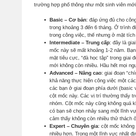
trường hợp phổ thông như một sinh viên mới 
Basic – Cơ bản
: đáp ứng đủ cho côn
trong khoảng 3 đến 6 tháng. Ở trình đ
trong công việc, thế nhưng ở mặt tích
Intermediate – Trung cấp
: đây là gi
mốc này sẽ mất khoảng 1-2 năm. Bạn 
mặt tiêu cực, “đà học tập” trong giai 
mới không còn nhiều. Hầu hết mọi ngư
Advanced – Nâng cao
: giai đoạn “ch
khả năng thực hiện công việc một cách
các bạn ở giai đoạn phía dưới (basic
cột mốc này. Các vị trí thường thấy t
nhóm. Cột mốc này cũng không quá k
có bạn sẽ chọn nhảy sang một lĩnh v
cảm thấy không còn nhiều thử thách 
Expert – Chuyên gia
: cột mốc không
nhiều hơn. Trong một lĩnh vực nhất đị