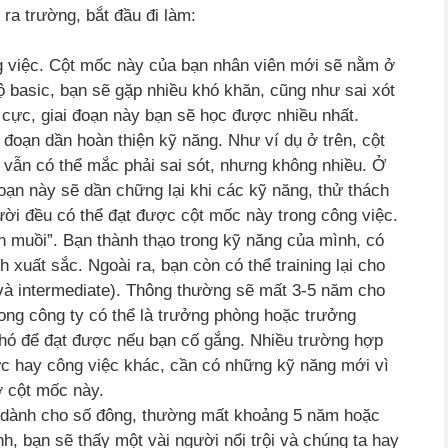
ra trường, bắt đầu đi làm:
g việc. Cột mốc này của bạn nhân viên mới sẽ nằm ở
ộ basic, bạn sẽ gặp nhiều khó khăn, cũng như sai xót
 cực, giai đoạn này bạn sẽ học được nhiều nhất.
ai đoạn dần hoàn thiện kỹ năng. Như ví dụ ở trên, cột
vẫn có thể mắc phải sai sót, nhưng không nhiều. Ở
đoạn này sẽ dần chững lại khi các kỹ năng, thử thách
ời đều có thể đạt được cột mốc này trong công việc.
ín muồi”. Bạn thành thạo trong kỹ năng của mình, có
 xuất sắc. Ngoài ra, bạn còn có thể training lại cho
 và intermediate). Thông thường sẽ mất 3-5 năm cho
rong công ty có thể là trưởng phòng hoặc trưởng
hó để đạt được nếu bạn cố gắng. Nhiều trường hợp
ực hay công việc khác, cần có những kỹ năng mới vì
ở cột mốc này.
 dành cho số đông, thường mất khoảng 5 năm hoặc
nh, bạn sẽ thấy một vài người nổi trội và chúng ta hay