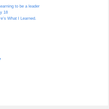
earning to be a leader
By 18
re’s What I Learned.
y